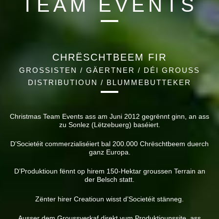
TEAM EVENTS
CHRËSCHTBEEM FIR
GROSSISTEN / GÄERTNER / DÉI GROUSS
DISTRIBUTIOUN / BLUMMEBUTTEKER
Christmas Team Events ass am Juni 2012 gegrënnt ginn, an ass
zu Sonlez (Lëtzebuerg) baséiert.
D’Societéit commerzialiséiert bal 200.000 Chrëschtbeem duerch
ganz Europa.
D’Produktioun fënnt op hirem 150-Hektar groussen Terrain an
der Belsch statt.
Zënter hirer Creatioun wisst d’Societéit stänneg.
Ausser dem Groussverkaf direkt vum Produktiounssite, ass