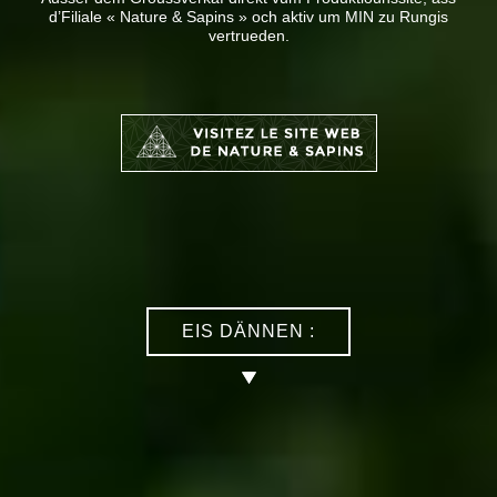
d’Filiale « Nature & Sapins » och aktiv um MIN zu Rungis
vertrueden.
EIS DÄNNEN :