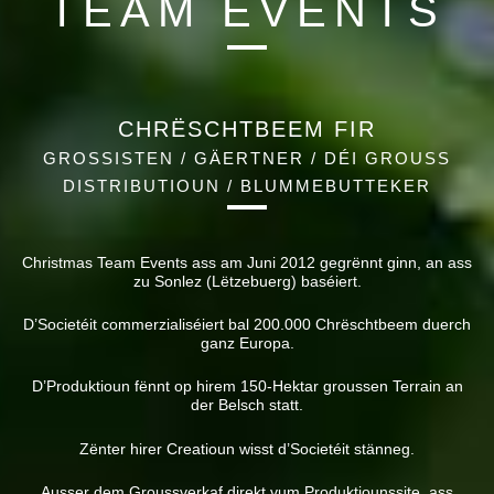
TEAM EVENTS
CHRËSCHTBEEM FIR
GROSSISTEN / GÄERTNER / DÉI GROUSS
DISTRIBUTIOUN / BLUMMEBUTTEKER
Christmas Team Events ass am Juni 2012 gegrënnt ginn, an ass
zu Sonlez (Lëtzebuerg) baséiert.
D’Societéit commerzialiséiert bal 200.000 Chrëschtbeem duerch
ganz Europa.
D’Produktioun fënnt op hirem 150-Hektar groussen Terrain an
der Belsch statt.
Zënter hirer Creatioun wisst d’Societéit stänneg.
Ausser dem Groussverkaf direkt vum Produktiounssite, ass