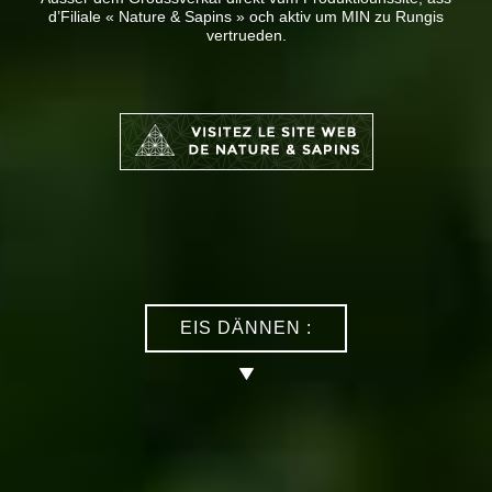
d’Filiale « Nature & Sapins » och aktiv um MIN zu Rungis
vertrueden.
EIS DÄNNEN :